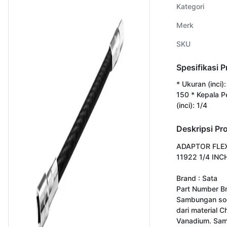
Kategori
Merk
SKU
Spesifikasi 
* Ukuran (inci)
150 * Kepala P
(inci): 1/4
Deskripsi Pr
ADAPTOR FLEX
11922 1/4 INCH
Brand : Sata

Part Number Br
Sambungan soc
dari material C
Vanadium. Sam