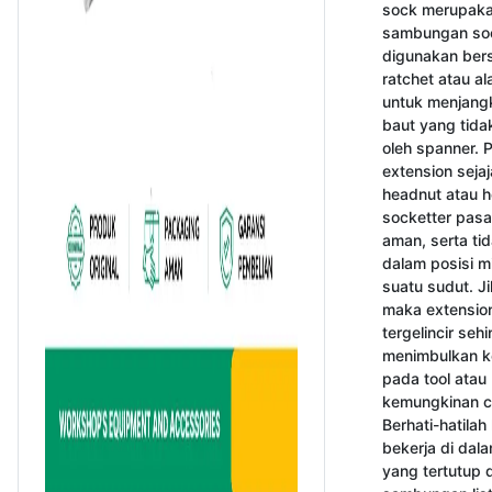
sock merupaka
sambungan soc
digunakan ber
ratchet atau al
untuk menjangk
baut yang tidak
oleh spanner. P
extension sejaj
headnut atau h
socketter pasa
aman, serta tid
dalam posisi mi
suatu sudut. Jik
maka extension
tergelincir sehi
menimbulkan k
pada tool atau 
kemungkinan ci
Berhati-hatilah 
bekerja di dala
yang tertutup di