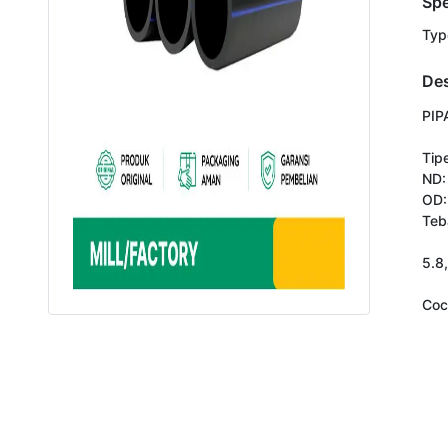
Spe
Typ
Des
PIP
Tipe
ND:
OD:
Teb
5.8,
Coc