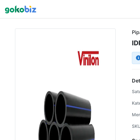
Pip
ID
Det
Sat
Kat
Mer
SK