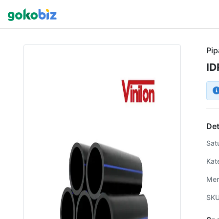
Pip
ID
Det
Sat
Kat
Mer
SK