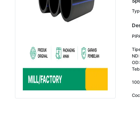
Spe
Typ
Des
PIP
Tipe
ND:
OD:
Teba
100
Coc