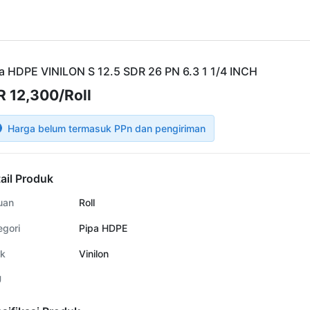
a HDPE VINILON S 12.5 SDR 26 PN 6.3 1 1/4 INCH
R 12,300/Roll
Harga belum termasuk PPn dan pengiriman
ail Produk
uan
Roll
egori
Pipa HDPE
k
Vinilon
U