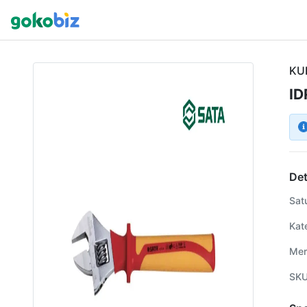
KU
ID
Det
Sat
Kat
Mer
SK