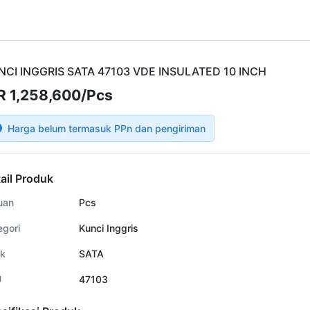
NCI INGGRIS SATA 47103 VDE INSULATED 10 INCH
R 1,258,600/Pcs
Harga belum termasuk PPn dan pengiriman
ail Produk
uan
Pcs
egori
Kunci Inggris
k
SATA
U
47103