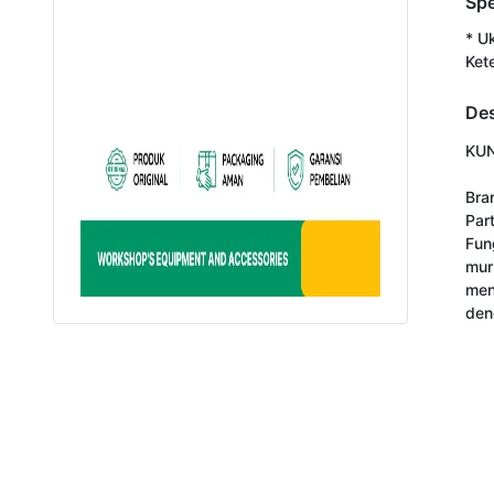
Spe
* U
Ket
Des
KUN
Bra
Par
Fun
mur
men
den