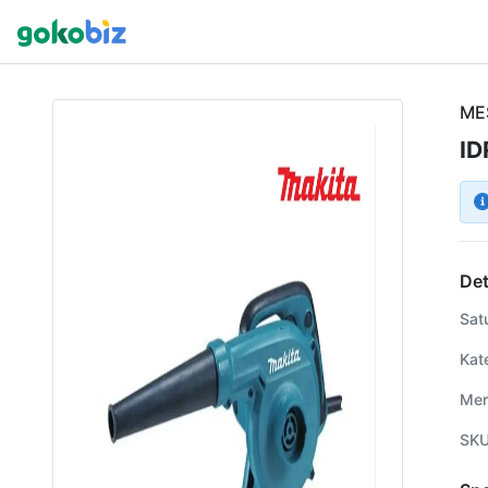
ME
ID
Det
Sat
Kat
Mer
SK