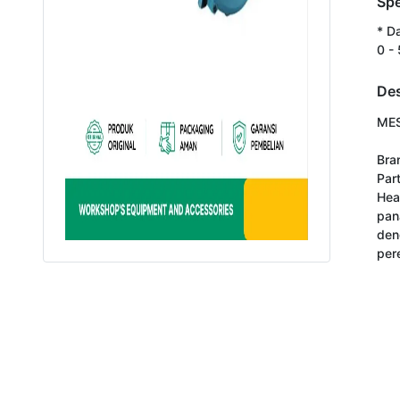
Spe
* D
0 -
Des
MES
Bra
Par
Hea
pan
den
per