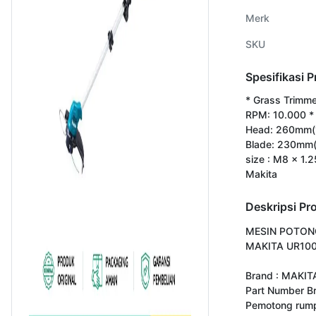
Merk
SKU
Spesifikasi 
* Grass Trimme
RPM: 10.000 * 
Head: 260mm(10
Blade: 230mm(9
size : M8 x 1.
Makita
Deskripsi Pr
MESIN POTON
MAKITA UR10
Brand : MAKITA
Part Number B
Pemotong rumpu