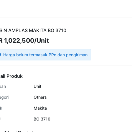
SIN AMPLAS MAKITA BO 3710
R 1,022,500/Unit
Harga belum termasuk PPn dan pengiriman
ail Produk
uan
Unit
egori
Others
k
Makita
U
BO 3710