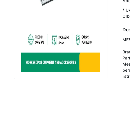
Spe
* U
Orb
Des
MES
Bra
Par
Mes
per
list