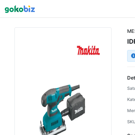
ME
ID
Det
Sat
Kat
Mer
SK