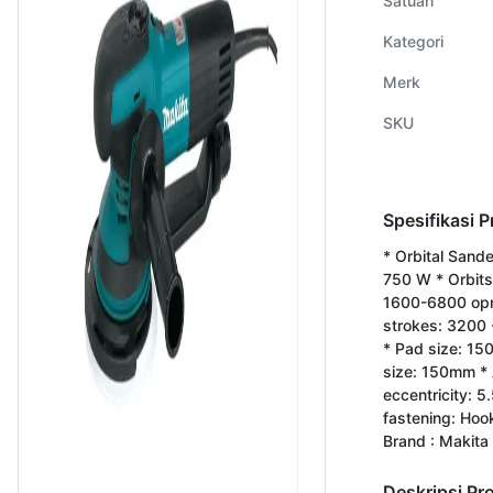
Satuan
Kategori
Merk
SKU
Spesifikasi 
* Orbital Sand
750 W * Orbits
1600-6800 op
strokes: 3200
* Pad size: 15
size: 150mm *
eccentricity: 
fastening: Hoo
Brand : Makita
Deskripsi Pr