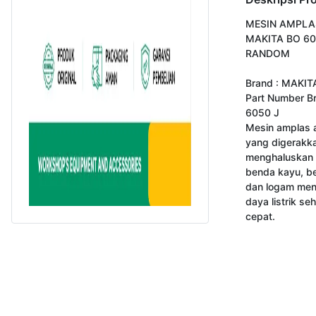
MESIN AMPLAS
MAKITA BO 605
RANDOM

Brand : MAKITA
Part Number Br
6050 J

Mesin amplas a
yang digerakka
menghaluskan 
benda kayu, bet
dan logam men
daya listrik seh
cepat.