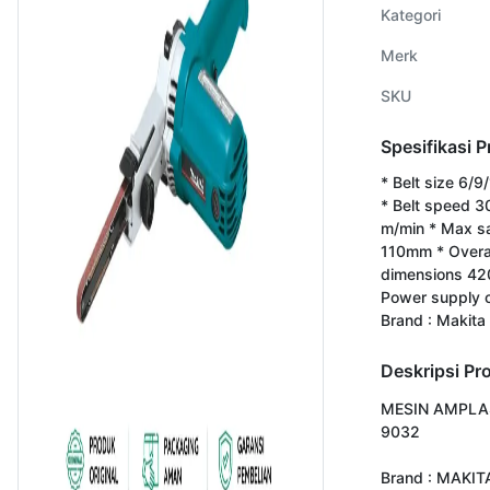
Kategori
Merk
SKU
Spesifikasi 
* Belt size 6/
* Belt speed 3
m/min * Max s
110mm * Overa
dimensions 4
Power supply 
Brand : Makita
Deskripsi Pr
MESIN AMPLAS
9032

Brand : MAKITA