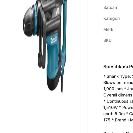
Satuan
Kategori
Merk
SKU
Spesifikasi 
* Shank Type:
Blows per minu
1,900 ipm * Jou
Overall dimen
* Continuous ra
1,510W * Powe
cord: 5.0m * C
175 * Brand : 