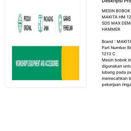
Deskripsi Pr
MESIN BOBOK 
MAKITA HM 12
SDS MAX DEMO
HAMMER

Brand : MAKITA
Part Number Br
1213 C

Mesin bobok ini
digunakan unt
lubang pada p
memecahkan be
pekerjaan ringa