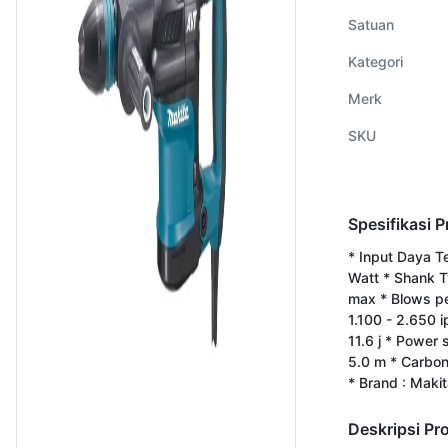
Satuan
Kategori
Merk
SKU
Spesifikasi 
* Input Daya T
Watt * Shank 
max * Blows pe
1.100 - 2.650 i
11.6 j * Power 
5.0 m * Carbon
* Brand : Maki
Deskripsi Pr