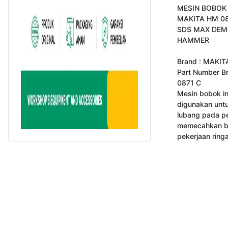
MESIN BOBOK 
MAKITA HM 08
SDS MAX DEMO
HAMMER

Brand : MAKITA
Part Number Br
0871 C

Mesin bobok ini
digunakan unt
lubang pada p
memecahkan be
pekerjaan ringa