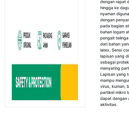
dengan rapat d
hingga ke dagu
nyaman digunak
dengan penyang
pada bagian at
bahan logam at
pengait telinga
dari bahan yan
latex. Sensi co
lapisan yang di
sebagai protek
menyaring parti
Lapisan yang t
mampu mengura
virus, kuman, b
partikel mikro 
dapat dengan a
aktivitas.