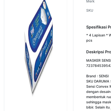
Merk
SKU
Spesifikasi 
* 4 Lapisan * W
pcs
Deskripsi Pr
MASKER SENSI
723784539542
Brand : SENSI

SKU DARUMA :
Sensi Convex 
dengan desain 
membentuk ruan
sehingga maske
bibir. Selain i