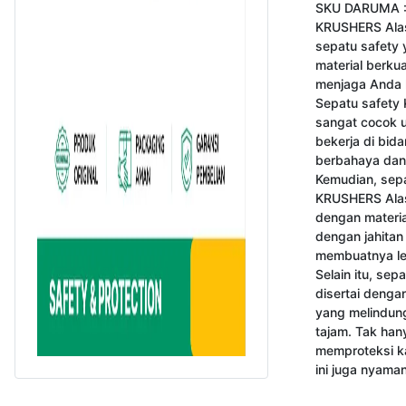
SKU DARUMA :
KRUSHERS Alas
sepatu safety y
material berkua
menjaga Anda k
Sepatu safety 
sangat cocok u
bekerja di bid
berbahaya dan 
Kemudian, sepa
KRUSHERS Alask
dengan material
dengan jahitan
membuatnya leb
Selain itu, sepa
disertai dengan
yang melindung
tajam. Tak han
memproteksi ka
ini juga nyama