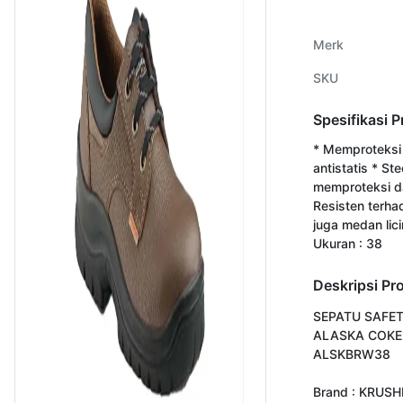
Merk
SKU
Spesifikasi 
* Memproteksi da
antistatis * St
memproteksi da
Resisten terh
juga medan lici
Ukuran : 38
Deskripsi Pr
SEPATU SAFET
ALASKA COKEL
ALSKBRW38

Brand : KRUSH