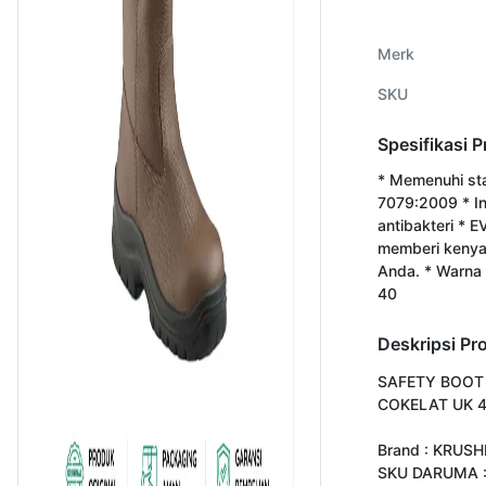
Merk
SKU
Spesifikasi 
* Memenuhi st
7079:2009 * In
antibakteri * E
memberi kenya
Anda. * Warna 
40
Deskripsi Pr
SAFETY BOOT 
COKELAT UK 4
Brand : KRUSH
SKU DARUMA :