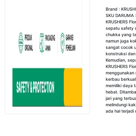
Brand : KRUSH
SKU DARUMA :
KRUSHERS Flori
sepatu safety 
chukka yang t
namun juga koko
sangat cocok u
konstruksi dan j
Kemudian, sepa
KRUSHERS Florid
menggunakan ma
kerbau berkuali
memiliki daya 
hebat. Ditambah
jari yang terbua
melindungi kaki
ada hal terjad