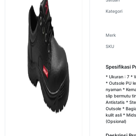
Kategori
Merk
SKU
Spesifikasi 
* Ukuran : 7 * 
* Outsole PU l
nyaman * Kema
slip bermutu ti
Antistatis * St
Outsole * Bagi
kulit asli * Mid
(Opsional)
Deskripsi Pr