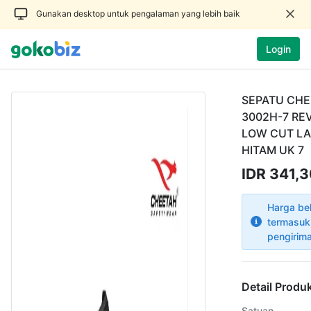
Gunakan desktop untuk pengalaman yang lebih baik
Login
SEPATU CH
3002H-7 RE
LOW CUT LA
HITAM UK 7
IDR 341,3
Harga be
termasuk
pengirim
Detail Produ
Satuan