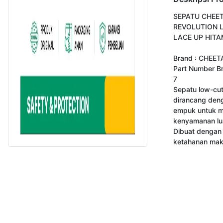
SEPATU CHEET
REVOLUTION 
LACE UP HITAM
Brand : CHEET
Part Number B
7

Sepatu low-cut 
dirancang deng
empuk untuk m
kenyamanan lua
Dibuat dengan k
ketahanan mak