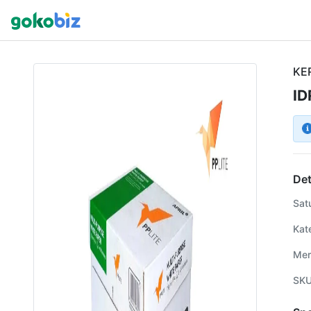
KER
ID
Det
Sat
Kat
Mer
SK