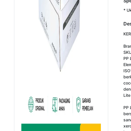
Spe
* U
Des
KER
Bra
SKU
PP 
Ele
ISO
berk
coc
den
Lit
PP 
ber
san
xer