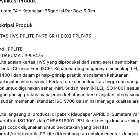
sifikasi Produk
kuran: F4 * Ketebalan: 75gr * Isi Per Box: 5 Rim
kripsi Produk
TAS HVS PPLITE F4 75 GR (1 BOX) PPLF475

nd : PPLITE

 DARUMA : PPLF475

Lite adalah kertas HVS yang diproduksi dari serat-serat pembibitan 
mental Chlorine Free (ECF). Kepatuhan lingkungannya mencakup LEI, 
14001 dan dalam prinsip-prinsip praktik manajemen kehutanan 
elanjutan internasional. Kertas fotokopi berkualitas tinggi dan sanga
ok untuk digunakan sehari-hari. Sudah memiliki LEI, ISO14001 sesuai
gan prinsip praktik manajemen kehutanan berkelanjutan Internasiona
e sudah memenuhi standart ISO 9706 dalam hal menjaga kualitas arsi
Lite langsung di produksi di pabrik Riaupaper APRIL di Sumatera yan
sertifikat ISO9001 dan OHSAS18001. PP Lite di design khusus shing
gat cocok digunakan untuk percetakan yang bersifat 
ografi/elektrostatik. PP Lite di kembangkan untuk mencetak dengan 