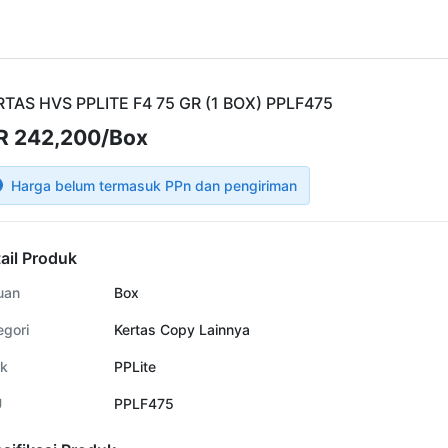
TAS HVS PPLITE F4 75 GR (1 BOX) PPLF475
R 242,200/Box
Harga belum termasuk PPn dan pengiriman
ail Produk
uan
Box
egori
Kertas Copy Lainnya
k
PPLite
U
PPLF475