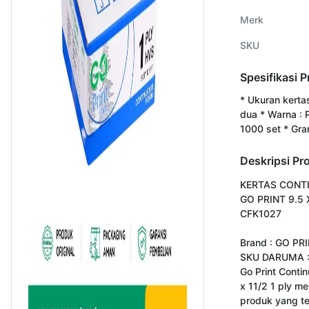
Merk
SKU
Spesifikasi 
* Ukuran kerta
dua * Warna : Pu
1000 set * Gra
Deskripsi Pr
KERTAS CONT
GO PRINT 9.5 X
CFK1027

Brand : GO PRI
SKU DARUMA :
Go Print Contin
x 11/2 1 ply me
produk yang ter