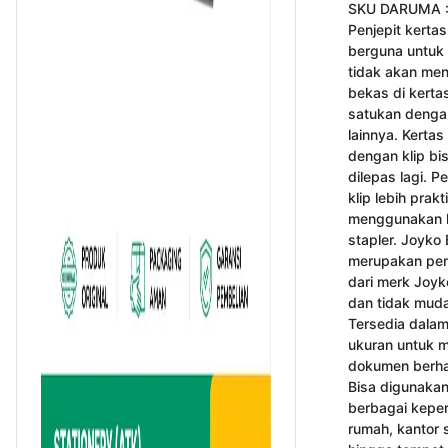
SKU DARUMA :
Penjepit kertas
berguna untuk 
tidak akan men
bekas di kertas
satukan denga
lainnya. Kertas 
dengan klip bi
dilepas lagi. P
klip lebih prakt
menggunakan l
stapler. Joyko B
merupakan penj
dari merk Joyk
dan tidak muda
Tersedia dalam
ukuran untuk me
dokumen berha
Bisa digunakan
berbagai keperl
rumah, kantor s