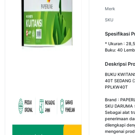
Merk
SKU
Spesifikasi 
* Ukuran : 28,5
Buku: 40 Lemb
Deskripsi Pr
BUKU KWITANS
40T SEDANG (3
PPLKW40T

Brand : PAPERL
SKU DARUMA :
Sebagai alat tr
penerimaan da
dilengkapi deng
mengenai produ