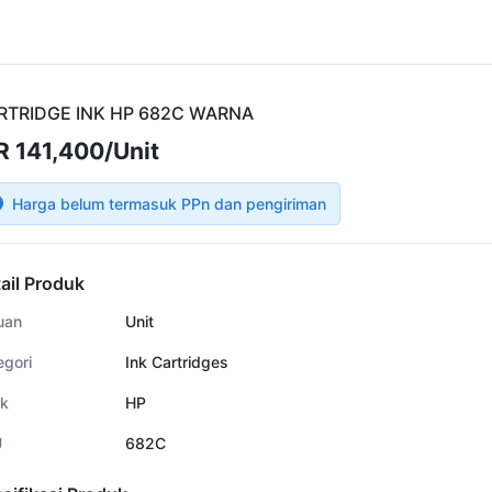
RTRIDGE INK HP 682C WARNA
R 141,400/Unit
Harga belum termasuk PPn dan pengiriman
ail Produk
uan
Unit
egori
Ink Cartridges
k
HP
U
682C