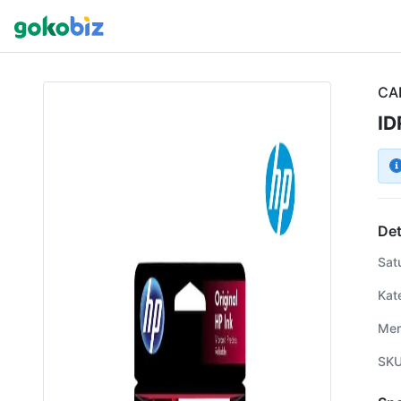
CA
ID
Det
Sat
Kat
Mer
SK