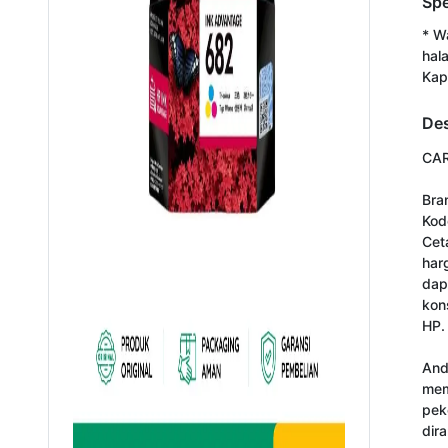
Spe
* W
hal
Kap
Des
CAR
Bran
Kod
Cet
har
dap
kon
HP.

And
mem
pek
dir