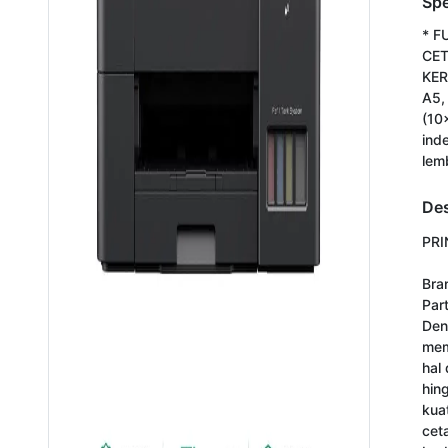
Spe
* F
CET
KERT
A5,
(10
ind
lem
Des
PRI
Bra
Par
Den
mem
hal
hin
kua
cet