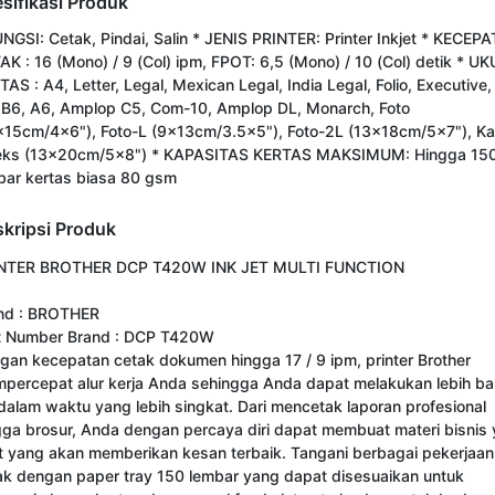
sifikasi Produk
UNGSI: Cetak, Pindai, Salin * JENIS PRINTER: Printer Inkjet * KECEP
AK : 16 (Mono) / 9 (Col) ipm, FPOT: 6,5 (Mono) / 10 (Col) detik * 
AS : A4, Letter, Legal, Mexican Legal, India Legal, Folio, Executive,
 B6, A6, Amplop C5, Com-10, Amplop DL, Monarch, Foto
x15cm/4x6"), Foto-L (9x13cm/3.5x5"), Foto-2L (13x18cm/5x7"), Ka
eks (13x20cm/5x8") * KAPASITAS KERTAS MAKSIMUM: Hingga 15
bar kertas biasa 80 gsm
kripsi Produk
NTER BROTHER DCP T420W INK JET MULTI FUNCTION

nd : BROTHER 

t Number Brand : DCP T420W 

gan kecepatan cetak dokumen hingga 17 / 9 ipm, printer Brother 
percepat alur kerja Anda sehingga Anda dapat melakukan lebih ba
 dalam waktu yang lebih singkat. Dari mencetak laporan profesional 
gga brosur, Anda dengan percaya diri dapat membuat materi bisnis 
t yang akan memberikan kesan terbaik. Tangani berbagai pekerjaan 
ak dengan paper tray 150 lembar yang dapat disesuaikan untuk 