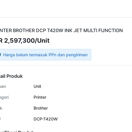
INTER BROTHER DCP T420W INK JET MULTI FUNCTION
R 2,597,300/Unit
Harga belum termasuk PPn dan pengiriman
ail Produk
uan
Unit
egori
Printer
k
Brother
U
DCP-T420W