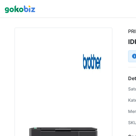
PR
ID
Det
Sat
Kat
Mer
SK