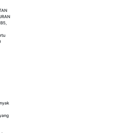
ATAN
UKURAN
 B5,
rtu
0
nyak 
yang 