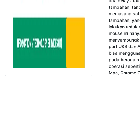
ada delay atau 
tambahan, tanp
memasang soft
tambahan, yang
lakukan untuk
mouse ini hanya
menyambungka
port USB dan A
bisa menggunak
pada beragam 
operasi sepert
Mac, Chrome O
Copyright 2023 www.gokomodo.com