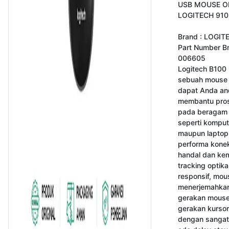
USB MOUSE OP
LOGITECH 910
Brand : LOGITE
Part Number Br
006605

Logitech B100
sebuah mouse 
dapat Anda and
membantu pros
pada beragam 
seperti komput
maupun laptop
performa konek
handal dan ke
tracking optika
responsif, mous
menerjemahkan
gerakan mouse 
gerakan kursor 
dengan sangat 