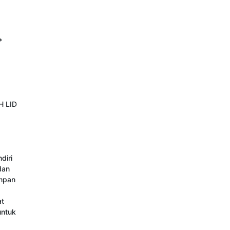
*
 LID

iri 
an 
mpan 
t 
ntuk 