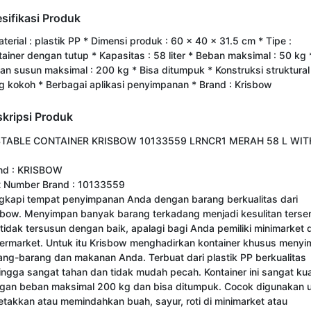
sifikasi Produk
terial : plastik PP * Dimensi produk : 60 x 40 x 31.5 cm * Tipe :
tainer dengan tutup * Kapasitas : 58 liter * Beban maksimal : 50 kg 
an susun maksimal : 200 kg * Bisa ditumpuk * Konstruksi struktural
g kokoh * Berbagai aplikasi penyimpanan * Brand : Krisbow
kripsi Produk
TABLE CONTAINER KRISBOW 10133559 LRNCR1 MERAH 58 L WITH
nd : KRISBOW

t Number Brand : 10133559 

gkapi tempat penyimpanan Anda dengan barang berkualitas dari 
sbow. Menyimpan banyak barang terkadang menjadi kesulitan tersend
a tidak tersusun dengan baik, apalagi bagi Anda pemiliki minimarket d
ermarket. Untuk itu Krisbow menghadirkan kontainer khusus menyi
ang-barang dan makanan Anda. Terbuat dari plastik PP berkualitas 
ingga sangat tahan dan tidak mudah pecah. Kontainer ini sangat kua
gan beban maksimal 200 kg dan bisa ditumpuk. Cocok digunakan u
etakkan atau memindahkan buah, sayur, roti di minimarket atau 