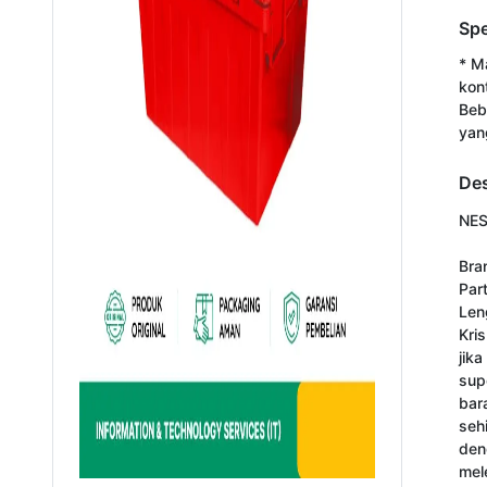
Spe
* Ma
kon
Beb
yan
Des
NES
Bra
Par
Len
Kri
jik
sup
bar
seh
den
mel