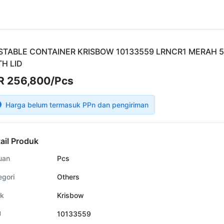
STABLE CONTAINER KRISBOW 10133559 LRNCR1 MERAH 5
TH LID
R 256,800/Pcs
Harga belum termasuk PPn dan pengiriman
ail Produk
uan
Pcs
egori
Others
k
Krisbow
U
10133559