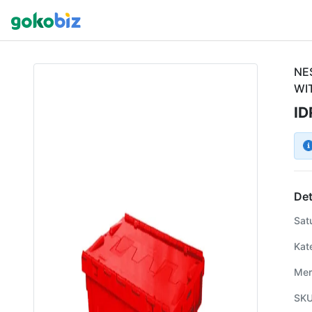
NE
WI
ID
Det
Sat
Kat
Mer
SK