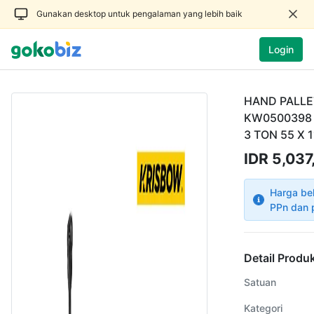
Gunakan desktop untuk pengalaman yang lebih baik
Login
HAND PALLE
KW0500398 
3 TON 55 X 
IDR 5,037
Harga be
PPn dan 
Detail Produ
Satuan
Kategori