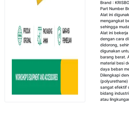
Brand : KRISB
Part Number B
Alat ini diguna
mengangkat be
sehingga mudah
Alat ini bekerj
dengan cara dit
didorong, sehin
digunakan unt
barang berat. Al
material besi 
daya beban men
Dilengkapi den
(polyurethane) b
sangat efektif
bidang industri
atau lingkunga