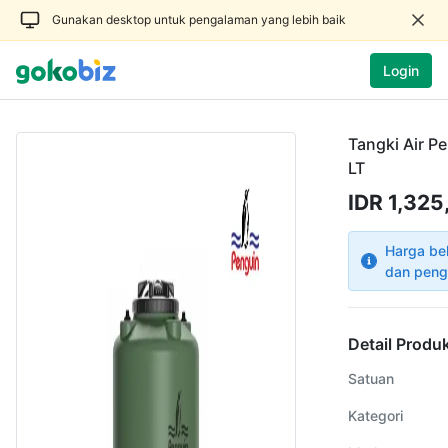
Gunakan desktop untuk pengalaman yang lebih baik
Login
Tangki Air P
LT
IDR 1,32
Harga be
dan peng
Detail Produ
Satuan
Kategori