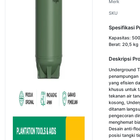
Merk
SKU
Spesifikasi 
Kapasitas: 500
Berat: 20,5 kg
Deskripsi Pr
Underground Ta
penampungan a
yang efisien d
khusus untuk t
tekanan air ta
kosong, Under
ditanam langsu
pengecoran din
menghemat bia
Desain anti-flo
posisi tangki t