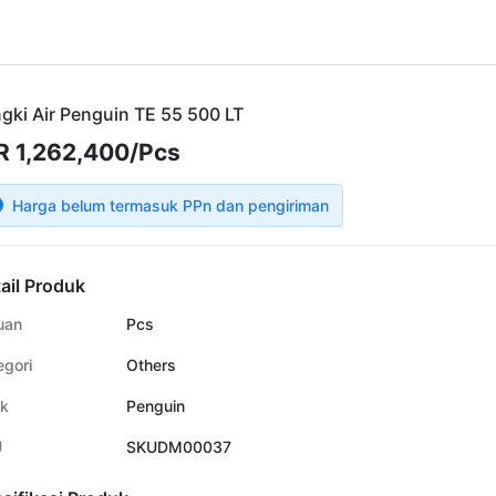
gki Air Penguin TE 55 500 LT
R 1,262,400/Pcs
Harga belum termasuk PPn dan pengiriman
ail Produk
uan
Pcs
egori
Others
k
Penguin
U
SKUDM00037