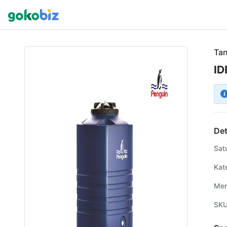
Tan
ID
Det
Sat
Kat
Mer
SK