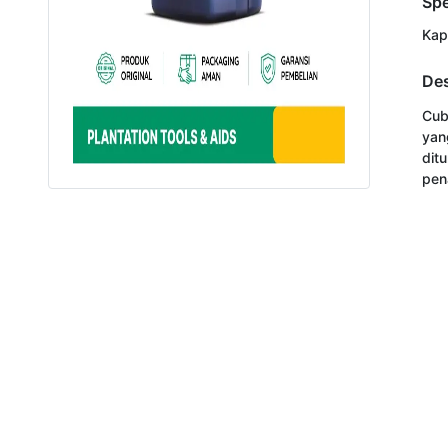
Spe
Kap
Des
Cub
yan
dit
pen