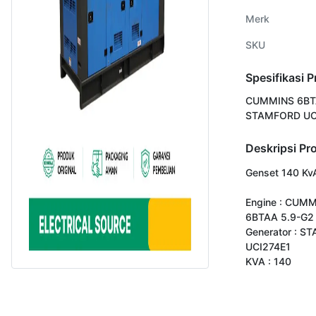
Merk
SKU
Spesifikasi 
CUMMINS 6BTA
STAMFORD UC
Deskripsi Pr
Genset 140 KvA
Engine : CUMM
6BTAA 5.9-G2

Generator : S
UCI274E1

KVA : 140