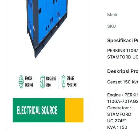
Merk
SKU
Spesifikasi 
PERKINS 1106
STAMFORD UC
Deskripsi Pr
Genset 150 KvA
Engine : PERKI
1106A-70TAG2
Generatorr : 

STAMFORD

UCI274F1

KVA : 150