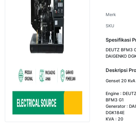
Merk
SKU
Spesifikasi 
DEUTZ BFM3 
DAIGENKO DG
Deskripsi Pr
Genset 20 KvA 
Engine : DEUTZ
BFM3 G1

Generator : DA
DGK184E

KVA : 20