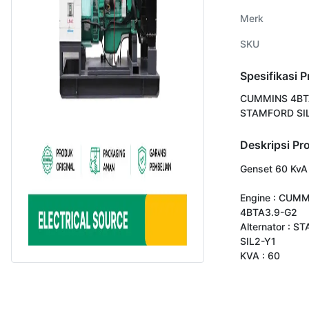
Merk
SKU
Spesifikasi 
CUMMINS 4BT
STAMFORD SI
Deskripsi Pr
Genset 60 KvA

Engine : CUMM
4BTA3.9-G2

Alternator : S
SIL2-Y1

KVA : 60