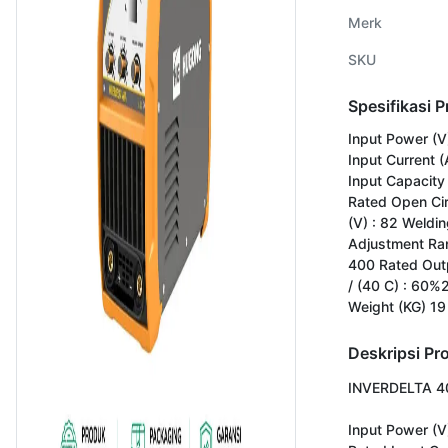
Merk
SKU
Spesifikasi 
Input Power (V
Input Current (
Input Capacity
Rated Open Cir
(V) : 82 Weldin
Adjustment Ran
400 Rated Outp
/ (40 C) : 6
Weight (KG) 19
Deskripsi Pr
INVERDELTA 400
Input Power (V)