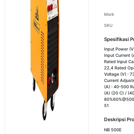
Merk
SKU
Spesifikasi 
Input Power (V
Input Current (
Rated Input Ca
22,4 Rated Ope
Voltage (V) : 7
Current Adjus
(A) : 40-500 R
(A) (20 C) / (40
80%60%@500 W
51
Deskripsi Pr
NB 500E
