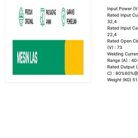
Input Power (V)
Rated Input Curr
32,4

Rated Input Cap
22,4

Rated Open Circ
(V) : 73

Welding Curren
Range (A) : 40
Rated Output (A
C) : 80%60%@
Weight (KG) 51
Copyright 2023 www.gokomodo.com