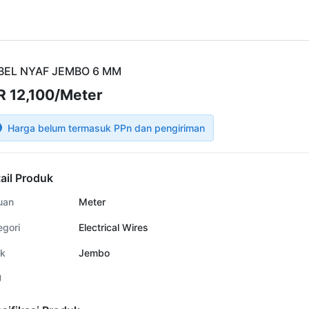
BEL NYAF JEMBO 6 MM
R 12,100/Meter
Harga belum termasuk PPn dan pengiriman
ail Produk
uan
Meter
egori
Electrical Wires
k
Jembo
U