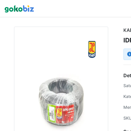
KA
ID
Det
Sat
Kat
Mer
SK