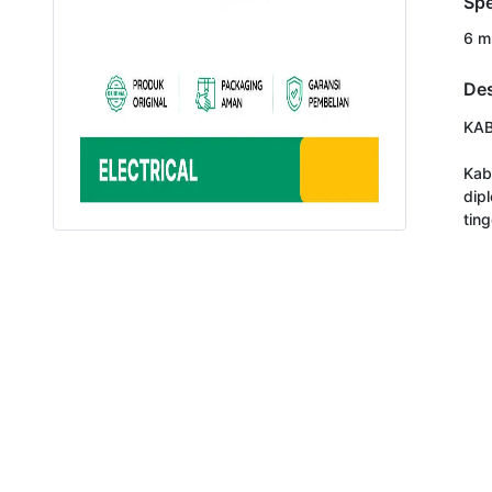
Spe
6 
Des
KAB
Kab
dip
ting