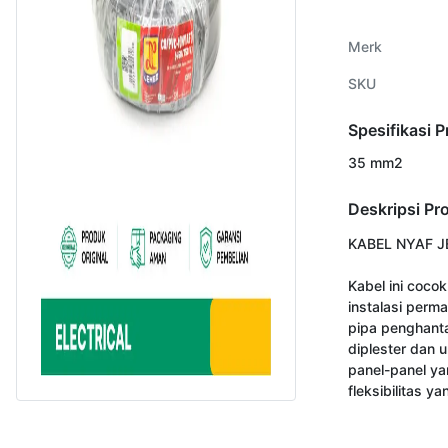
Merk
SKU
Spesifikasi 
35 mm2
Deskripsi Pr
KABEL NYAF J
Kabel ini cocok
instalasi perm
pipa penghanta
diplester dan un
panel-panel ya
fleksibilitas ya