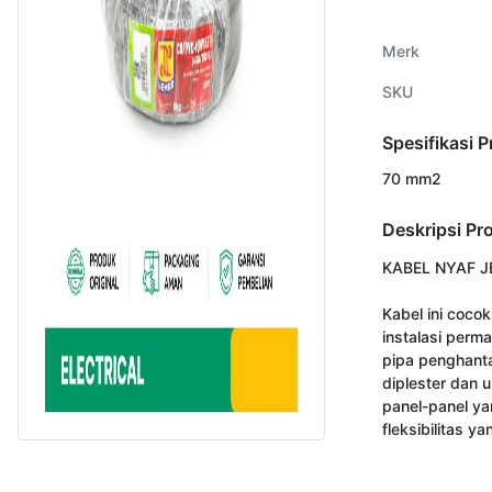
Merk
SKU
Spesifikasi 
70 mm2
Deskripsi Pr
KABEL NYAF J
Kabel ini cocok
instalasi perm
pipa penghanta
diplester dan un
panel-panel ya
fleksibilitas ya