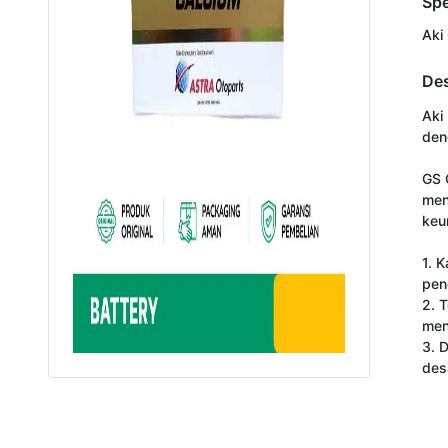
Spe
Aki
Des
Aki
den
GS 
men
keu
1. 
pen
2. 
men
3. 
des