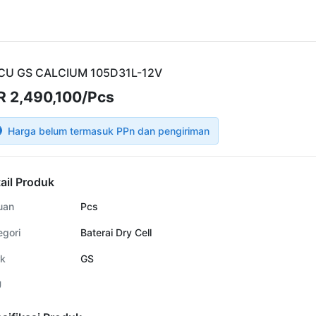
CU GS CALCIUM 105D31L-12V
R 2,490,100/Pcs
Harga belum termasuk PPn dan pengiriman
ail Produk
uan
Pcs
egori
Baterai Dry Cell
k
GS
U