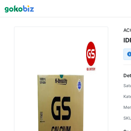
AC
ID
Det
Sat
Kat
Mer
SK