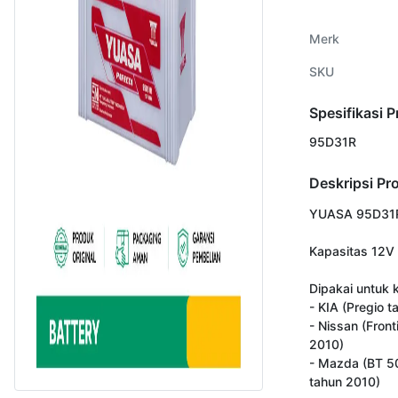
Merk
SKU
Spesifikasi 
95D31R
Deskripsi Pr
YUASA 95D31R
Kapasitas 12V 
Dipakai untuk k
- KIA (Pregio t
- Nissan (Fronti
2010)

- Mazda (BT 50
tahun 2010)