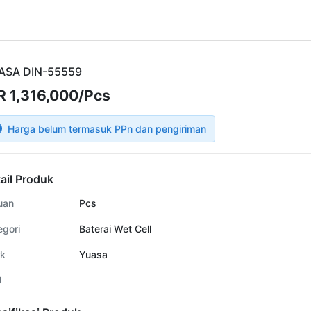
ASA DIN-55559
R 1,316,000/Pcs
Harga belum termasuk PPn dan pengiriman
ail Produk
uan
Pcs
egori
Baterai Wet Cell
k
Yuasa
U