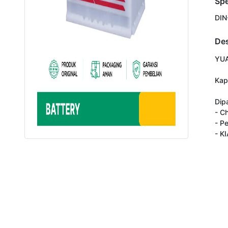
Spe
DIN
Des
YUA
Kap
Dip
- C
- P
- K