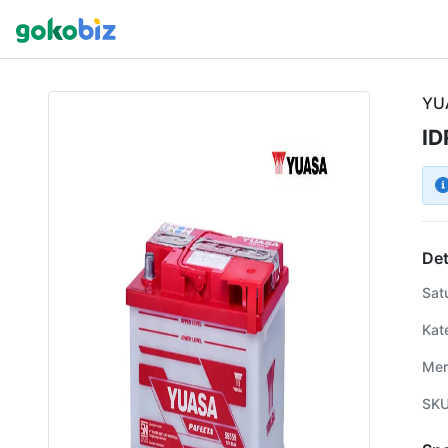
YU
ID
Det
Sat
Kat
Mer
SK