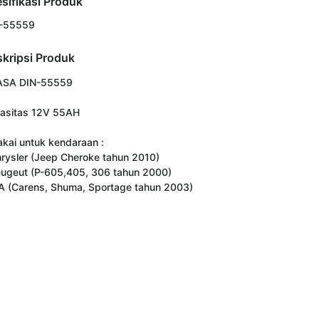
sifikasi Produk
-55559
kripsi Produk
SA DIN-55559

asitas 12V 55AH 

akai untuk kendaraan : 

hrysler (Jeep Cheroke tahun 2010)

eugeut (P-605,405, 306 tahun 2000)

IA (Carens, Shuma, Sportage tahun 2003)