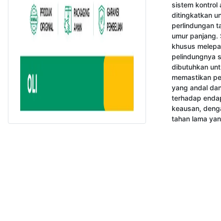
sistem kontrol
ditingkatkan un
perlindungan t
umur panjang. S
khusus melepas
pelindungnya s
dibutuhkan unt
memastikan per
yang andal dan
terhadap enda
keausan, denga
tahan lama ya
Copyright 2023 www.gokomodo.com