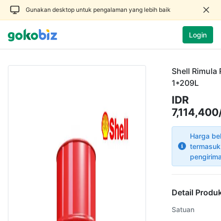
Gunakan desktop untuk pengalaman yang lebih baik
Login
Shell Rimula
1*209L
IDR
7,114,40
Harga be
termasuk
pengirim
Detail Produ
Satuan