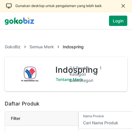
Gunakan desktop untuk pengalaman yang lebih baik
Login
GokoBiz
Semua Merk
Indospring
Indospring
24
Produk
1
Kategori
1
Tentang Merk
Subkategori
Daftar Produk
Nama Produk
Filter