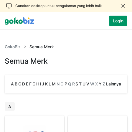
Gunakan desktop untuk pengalaman yang lebih baik
Login
GokoBiz
Semua Merk
Semua Merk
A
B
C
D
E
F
G
H
I
J
K
L
M
N
O
P
Q
R
S
T
U
V
W
X
Y
Z
Lainnya
A