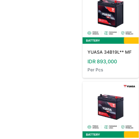
YUASA 34B19L** MF
IDR
893,000
Per
Pcs