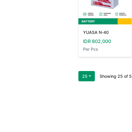
YUASA N-40
IDR
802,000
Per
Pcs
25
Showing
25
of
5