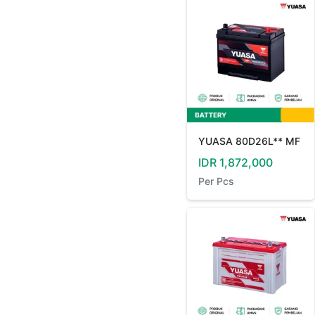
YUASA 80D26L** MF
IDR
1,872,000
Per
Pcs