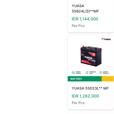
YUASA
55B24L(S)**MF
IDR
1,144,000
Per
Pcs
YUASA 55D23L** MF
IDR
1,262,000
Per
Pcs