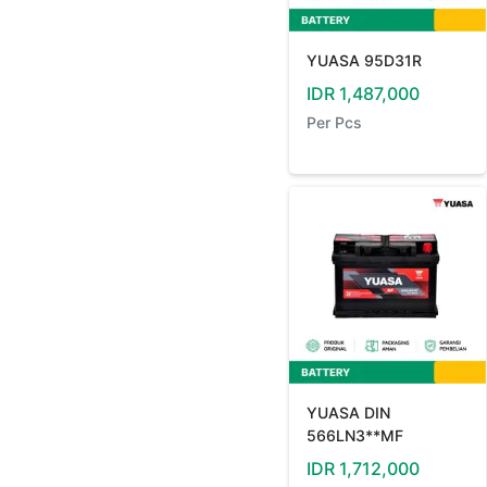
YUASA 95D31R
IDR
1,487,000
Per
Pcs
YUASA DIN
566LN3**MF
IDR
1,712,000