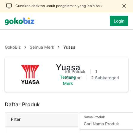
Gunakan desktop untuk pengalaman yang lebih baik
Login
GokoBiz
Semua Merk
Yuasa
Yuasa
56
Produk
1
Tentang
Kategori
2
Subkategori
Merk
Daftar Produk
Nama Produk
Filter