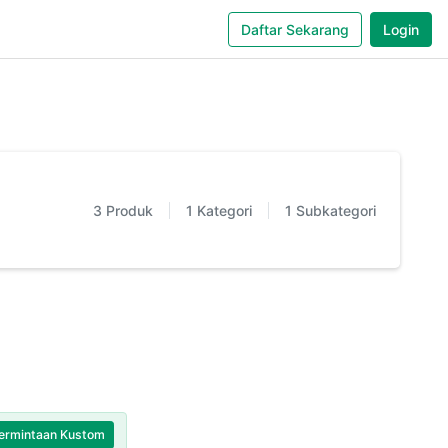
Daftar Sekarang
Login
3
Produk
1
Kategori
1
Subkategori
ermintaan Kustom