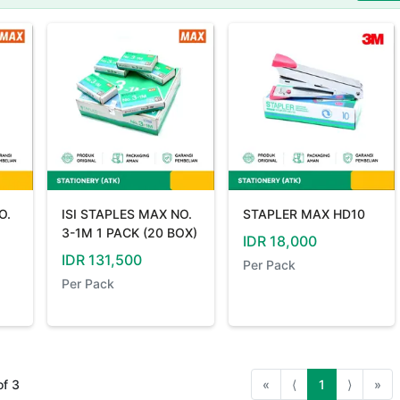
O.
ISI STAPLES MAX NO.
STAPLER MAX HD10
3-1M 1 PACK (20 BOX)
IDR
18,000
IDR
131,500
Per
Pack
Per
Pack
of
3
«
⟨
1
⟩
»