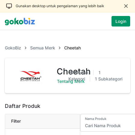
Gunakan desktop untuk pengalaman yang lebih baik
Login
GokoBiz
Semua Merk
Cheetah
Cheetah
18
Produk
1
Kategori
1
Subkategori
Tentang Merk
Daftar Produk
Nama Produk
Filter