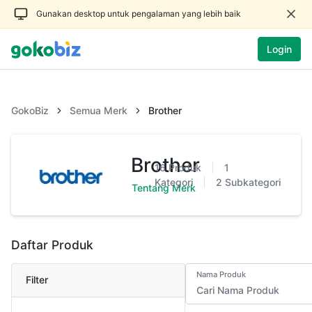
Gunakan desktop untuk pengalaman yang lebih baik
Login
GokoBiz
Semua Merk
Brother
Brother
16
Produk
1
Kategori
2
Subkategori
Tentang Merk
Daftar Produk
Nama Produk
Filter