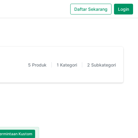
Daftar Sekarang
Login
5
Produk
1
Kategori
2
Subkategori
ermintaan Kustom