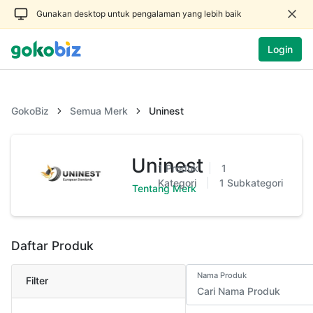
Gunakan desktop untuk pengalaman yang lebih baik
Login
GokoBiz
Semua Merk
Uninest
Uninest
1
Produk
1
Kategori
1
Subkategori
Tentang Merk
Daftar Produk
Nama Produk
Filter