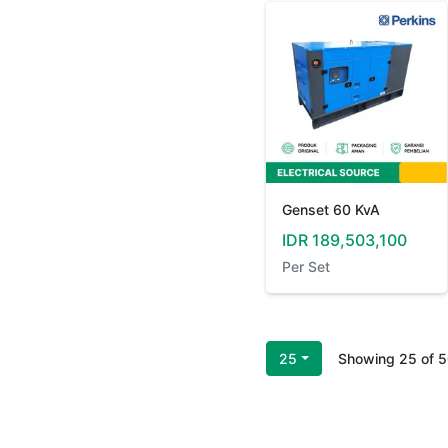
Genset 60 KvA
IDR
189,503,100
Per
Set
25
Showing
25
of
5