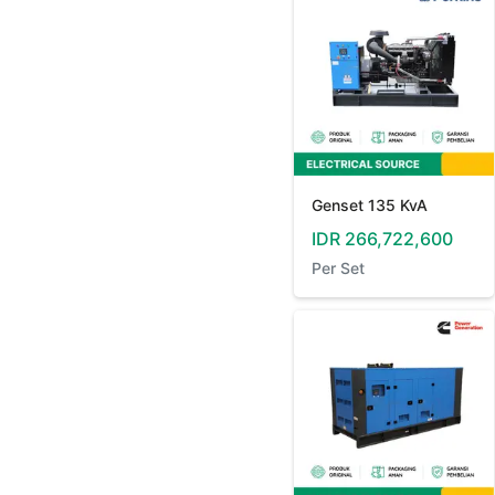
Genset 135 KvA
IDR
266,722,600
Per
Set