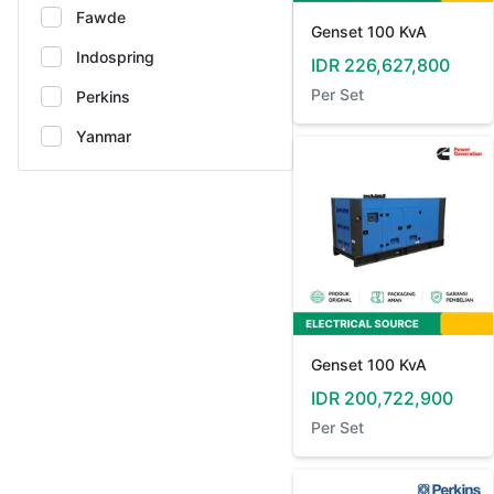
Fawde
Genset 100 KvA
Indospring
IDR
226,627,800
Per
Set
Perkins
Yanmar
Genset 100 KvA
IDR
200,722,900
Per
Set